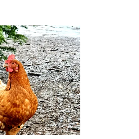
łek i środę w szkole.
Boo, Do
W marc
naszej re
Boo (któr
w 2015 ro
dwie ura
Jenson (F
konkurs, 
samiczki,