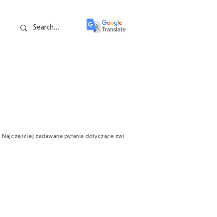
Najczęściej zadawane pytania dotyczące zwierząt
Zielone wartości rodzinn
ta
ożliwości pracy ze