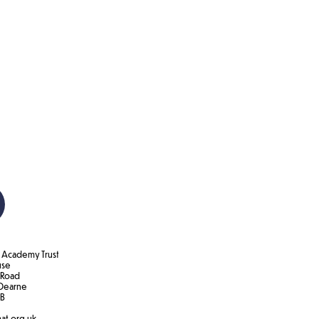
. Dzieci lubią
e oglądać
e trzy kury i
 jajka z ich
latek.
Academy Trust
use
 Road
Dearne
B​
at.org.uk