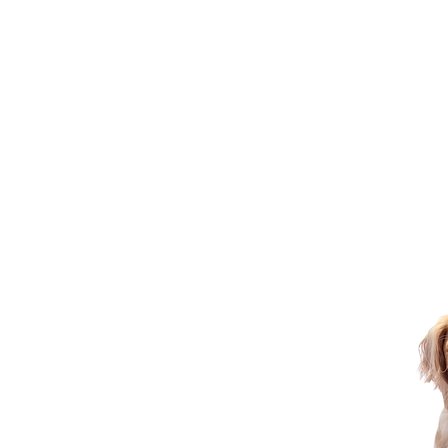
 wyjątkowe możliwości uczenia si
a zapewnienie bezpiecznego środo
ukacyjnych dla wszystkich uczniów
i dobrostanu wszystkim naszym zw
siadanie zwierząt w szkole wzbogac
sną wiedzę o obowiązku opieki na
ierzęta, które zapisaliśmy w Bram
Luna
 nasz pies szkolny,
isał się do Brampton