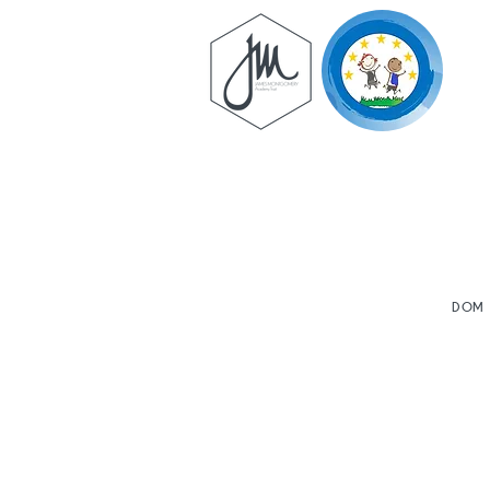
DOM
S
W Brampton Corton