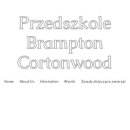
Przedszkole
Brampton
Cortonwood
Home
About Us
Information
Wyniki
Zasady dotyczące zwierząt
zkolne Zwierzę
wood Infant School wierzymy, że m