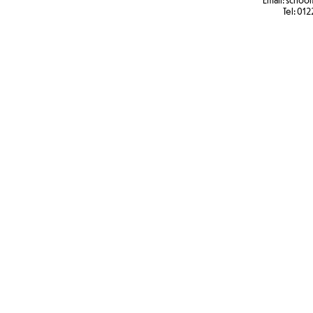
Email:
school
Tel:
012