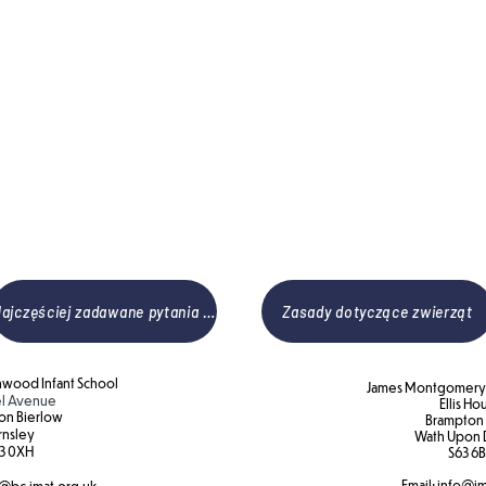
opiekować
takż
wszystki
zbierać
k
Najczęściej zadawane pytania dotyczące zwierząt
Zasady dotyczące zwierząt
wood Infant School
James Montgomery 
l Avenue
Ellis Ho
on Bierlow
Brampton
rnsley
Wath Upon 
3 0XH​
S63 6B
Email:
info@jm