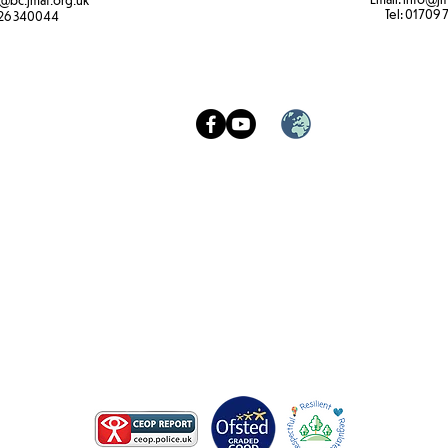
@bc.jmat.org.uk
Tel:
01709 
26 340044