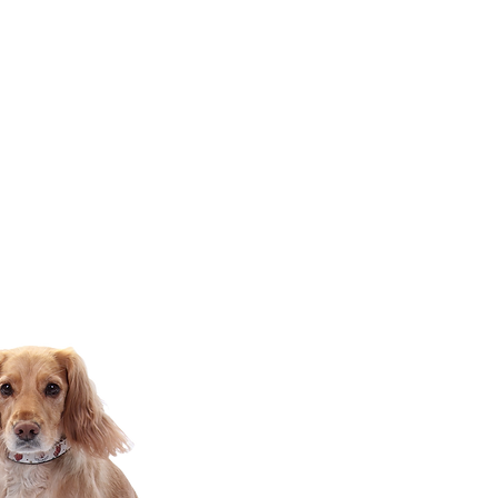
ę. Uznajemy naszą
wiska i pozytywnych
 oraz wysokiego
ierzętom szkolnym.
a naukę dzieci i
d innymi. Poniżej
pton Cortonwood.