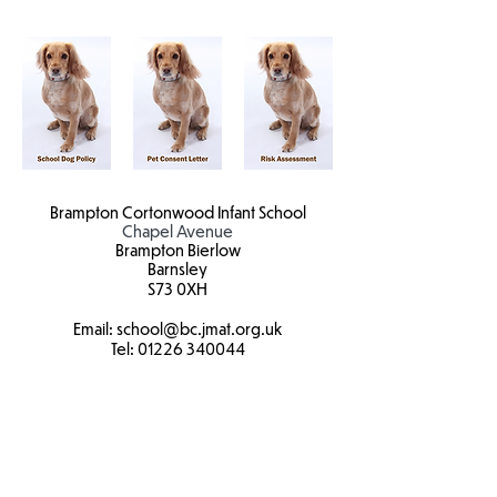
Brampton Cortonwood Infant School
Chapel Avenue
Brampton Bierlow
Barnsley
S73 0XH​
Email:
school
@bc.jmat.org.uk
Tel:
01226 340044
James Montgomery Academy Trust