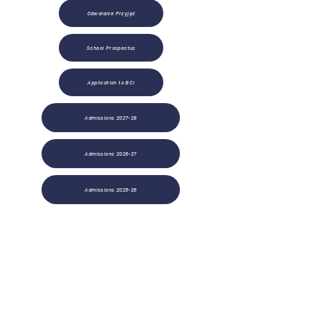
Odwołanie Przyjęć
School Prospectus
Application to BCI
Admissions 2027-28
Admissions 2026-27
Admissions 2025-26
Brampton Cortonwood Infant School
Chapel Avenue