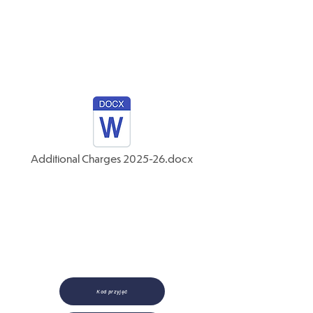
nadsubskrypcję.
Wszystkie podania powinny
najpierw przejść przez zespół
rekrutacyjny, który skontaktuje się
ze szkołą w twoim imieniu.
Additional Charges 2025-26.docx
Kod przyjęć