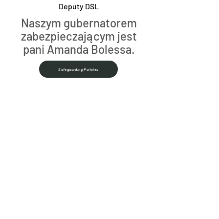
Deputy DSL
Naszym gubernatorem
zabezpieczającym jest
pani Amanda Bolessa.
Safeguarding Policies
Operacja Enkompas
Brampton Cortonwood Infant
School uczestniczy obecnie w
Operation Encompass, zespole
ochronnym składającym się z policji
i szkół w Rotherham. Dzięki
Operation Encompass przeszkolona
osoba dorosła (panna Finley)