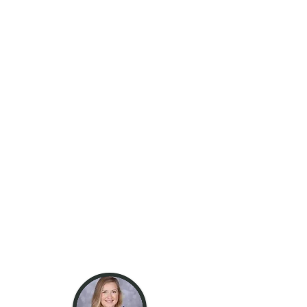
Jeśli masz jakiekolwiek
obawy dotyczące dobra
lub bezpieczeństwa dzieci
poza godzinami
lekcyjnymi, skorzystaj z
poniższych łączy, aby
uzyskać więcej
informacji.