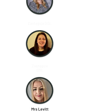
Pan Dunkley
Zastępca DSL
Pani Preece
Zastępca
DSL
Mrs Levitt