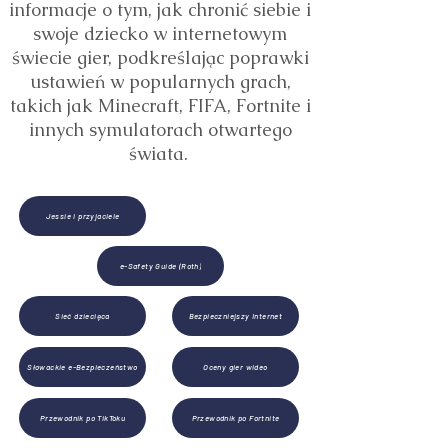
informacje o tym, jak chronić siebie i
swoje dziecko w internetowym
świecie gier, podkreślając poprawki
ustawień w popularnych grach,
takich jak Minecraft, FIFA, Fortnite i
innych symulatorach otwartego
świata.
Jessie i przyjaciele
e-Safety Guide (Roth)
Sieć dziecięca
Bezpieczniejszy Internet
Słowackie e-Bezpieczeństwo
Oceny gier wideo
Przewodnik po TikToku
Przewodnik po Fortnite