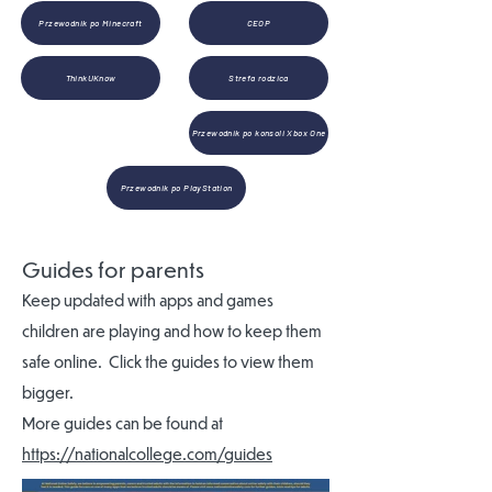
Przewodnik po Minecraft
CEOP
ThinkUKnow
Strefa rodzica
Przewodnik po konsoli Xbox One
Przewodnik po PlayStation
Guides for parents
Keep updated with apps and games
children are playing and how to keep them
safe online. Click the guides to view them
bigger.
More guides can be found at
https://nationalcollege.com/guides