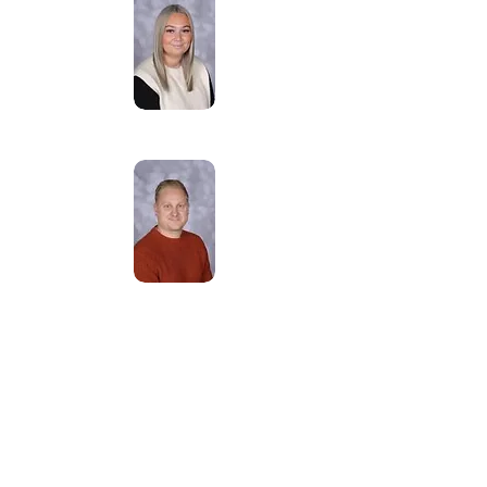
panna Stewart
Nauczyciel
Pan Dziki
Asystent nauczyciela
"Cześć Badgers - witamy na naszej
nowej stronie klasowej! W naszej
klasie masz szczęście, że masz
pannę Stewart i pana Savage'a!
Tutaj znajdziesz wszystkie
potrzebne informacje, a może