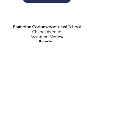
Brampton Cortonwood Infant School
Chapel Avenue
Brampton Bierlow
Barnsley
S73 0XH​
Email:
school
@bc.jmat.org.uk
Tel:
01226 340044
James Montgomery Academy Trust
Ellis House
Brampton Road
Wath Upon Dearne
S63 6BB​
Email:
info@jmat.org.uk