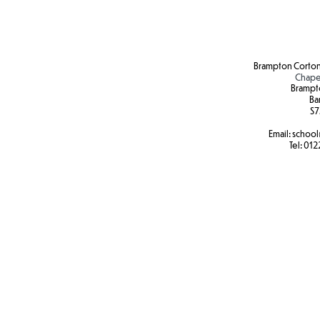
odkurzane w celu usu
wycierane i czyszcz
Brampton Corton
Chape
Brampt
Ba
S7
Email:
school
Tel:
012