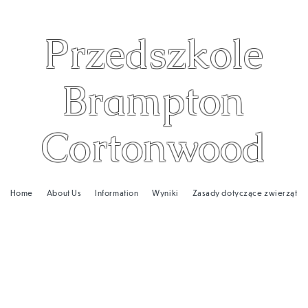
Przedszkole
Brampton
Cortonwood
Home
About Us
Information
Wyniki
Zasady dotyczące zwierząt
Najczęście
j