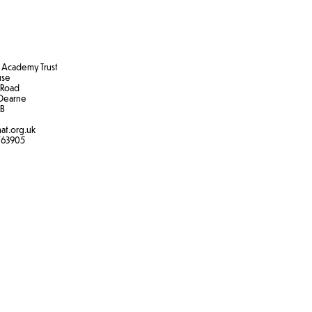
szystkie powierzchnie
Academy Trust
use
 Road
Dearne
B​
at.org.uk
763905