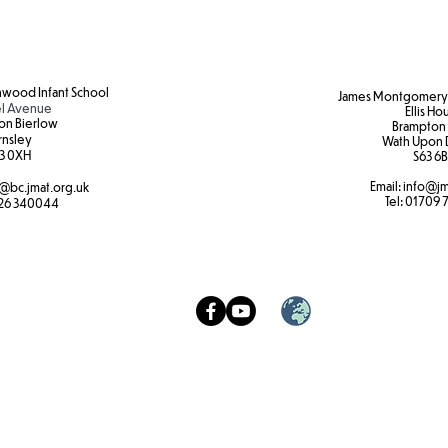
nięcia sierści zwierząt, a także w
one sprayem antybakteryjnym.
wood Infant School
James Montgomery 
l Avenue
Ellis Ho
on Bierlow
Brampton
rnsley
Wath Upon 
3 0XH​
S63 6B
Email:
info@jm
@bc.jmat.org.uk
Tel:
01709 
26 340044