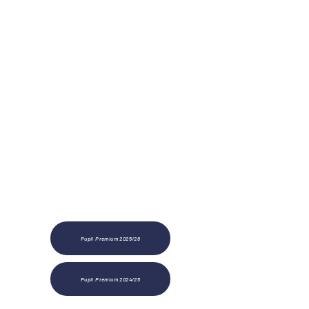
finanțate prin prima pentru elevi
beneficiază și de copiii care nu
sunt neapărat eligibili, dar au fost
identificați de școală ca fiind
dezavantajați în comparație cu
colegii lor.
Pentru a afla mai multe informații
despre modul în care a fost
utilizată finanțarea Pupil Premium
la școala noastră, vă rugăm să citiți
următoarele rapoarte:
Pupil Premium 2025/26
Pupil Premium 2024/25