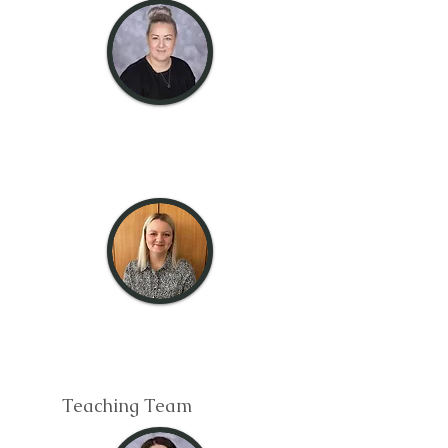
doamna Levitt
Profesor și
conducător EYFS
domnișoară
Stewart
KS1 Profesor
Teaching Team