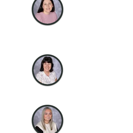
doamna
Preece
HLTA
doamna Steeple
Profesor EYFS