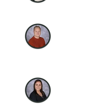
domnișoară
McNeill
Profesor EYFS
domnule
sălbatic
Asistent
universitar