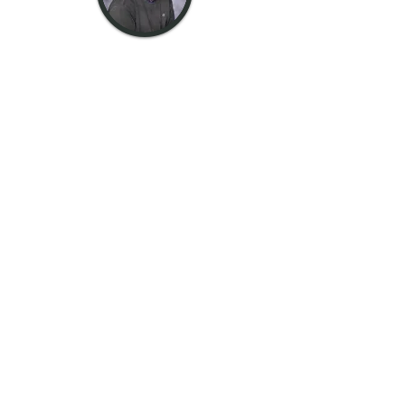
Domnule
Salmons
Îngrijitor