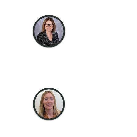
Asistent
universitar
doamna
Spencer
Asistent
universitar
domnișoară
Rogers