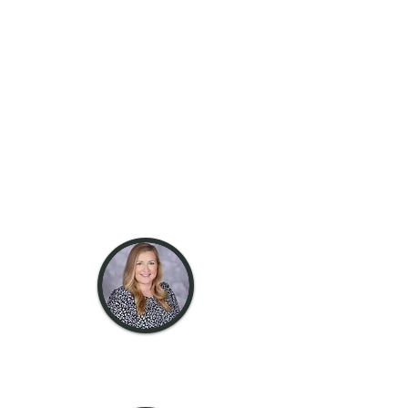
Iată ghidul nostru pentru membrii
personalului pe care tu și copiii îi
veți vedea la Brampton
Cortonwood Infant School. Avem o
echipă dedicată, distractivă și
pasională cu care copiii vor intra în
contact în timpul petrecut aici la
BCI.
SLT și Corpul Didactic
domnișoară
Finley
Șef de școală