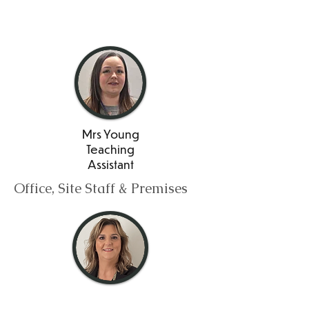
Asistent
universitar
Mrs Young
Teaching
Assistant
Office, Site Staff & Premises
doamna Welbourn
Manager de afaceri