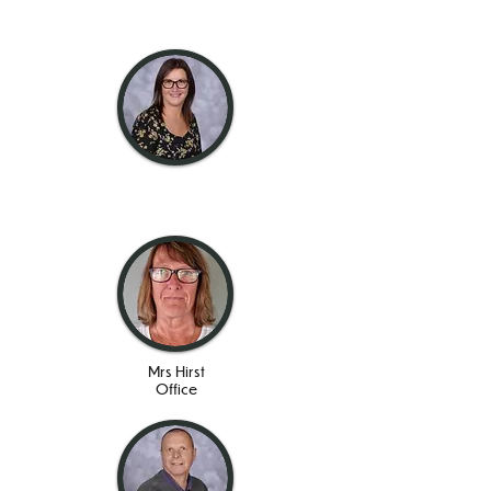
școlar
doamna Taylor
Birou
Mrs Hirst
Office