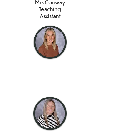
Mrs Conway
Teaching
Assistant
domnișoară
Tadajewski
Asistent
universitar
doamna Balint