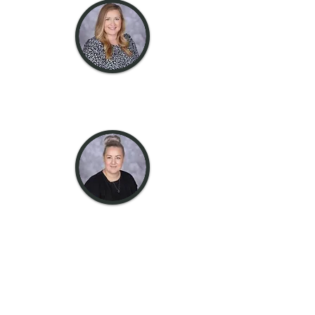
domnișoară
Finley
Șef de școală
doamna Levitt
Profesor și
conducător EYFS
Șef de școală: