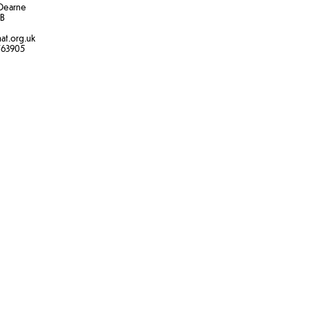
Dearne
B​
at.org.uk
763905