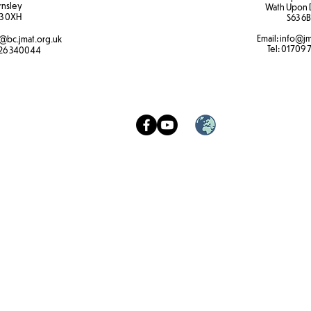
rnsley
Wath Upon 
3 0XH​
S63 6B
Email:
info@jm
@bc.jmat.org.uk
Tel:
01709 
26 340044