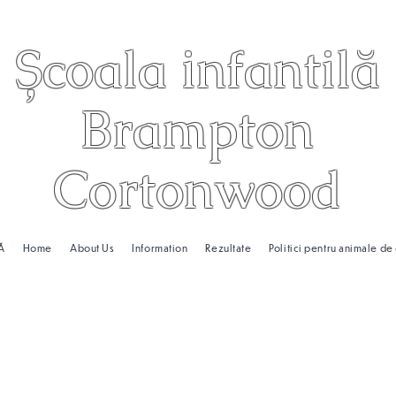
Școala infantilă
Brampton
Cortonwood
Ă
Home
About Us
Information
Rezultate
Politici pentru animale d
riculum-ul no
ood suntem pasionați de a oferi u
, care este intenționat și relevant p