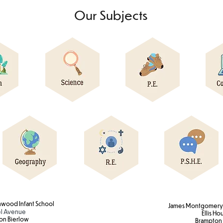
Our Subjects
wood Infant School
James Montgomery 
l Avenue
Ellis Ho
on Bierlow
Brampton