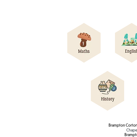
Brampton Corton
Chape
Brampt