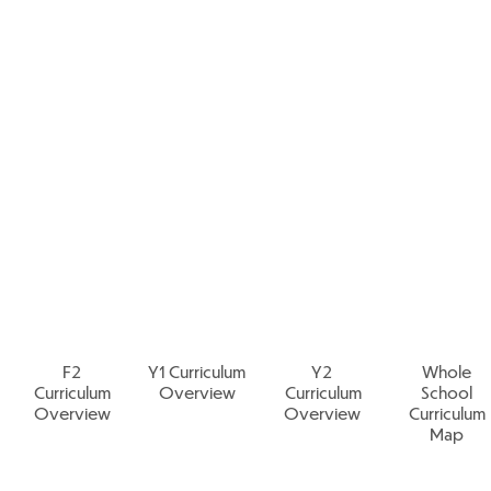
lum-ul nostru este centrat pe etosul ș
colii forestiere sunt accesate, cel
ți elevii de la Smarties până la anul
de semestru, avem o temă pentru în
 copiilor. În cadrul fiecărei teme, 
venţial care se bazează pe învăţarea
grupul de anul precedent.
F2
Y1 Curriculum
Y2
Whole
Curriculum
Overview
Curriculum
School
Overview
Overview
Curriculum
Map