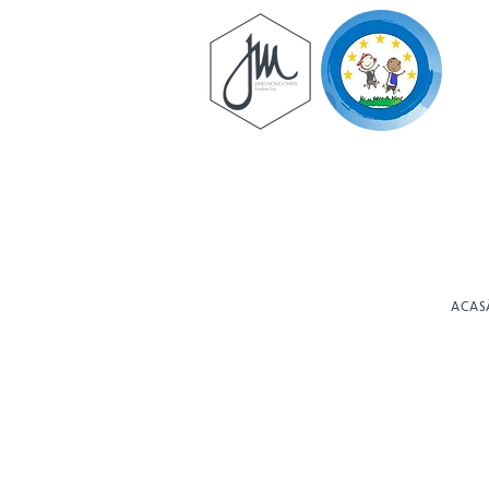
ACAS
Cur
La Brampton Cortonw
creativ și provocator