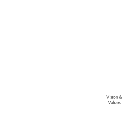
nevoile lor. Curricu
cele două zone ale ș
to
În fiecare jumătate 
se va baza învățarea
avea un subiect sec
Vision &
Values