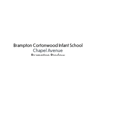
Acest lucru este oferit copiilor într-
un mod adecvat vârstei, ca parte a
curriculum-ului nostru PSHE.
Brampton Cortonwood Infant School
Chapel Avenue
Brampton Bierlow
Barnsley
S73 0XH​
Email:
school
@bc.jmat.org.uk
Tel:
01226 340044
James Montgomery Academy Trust
Ellis House
Brampton Road
Wath Upon Dearne