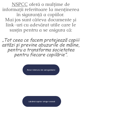
NSPCC
oferă o mulțime de
informații referitoare la menținerea
în siguranță a copiilor.
Mai jos sunt câteva documente și
link-uri cu adevărat utile care le
susțin pentru a se asigura că:
„Tot ceea ce facem protejează copiii
astăzi și previne abuzurile de mâine,
pentru a transforma societatea
pentru fiecare copilărie”.
Rolul liderului de salvgardare
Acest document subliniază în
detaliu mai multe despre rolul
conducătorului de protecție a școlii.
Lăsând copilul singur acasă
Acest link oferă sfaturi pentru a vă