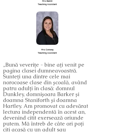
Mrs Balint
Teaching Assistant
Mrs Conway
Teaching Assistant
„Bună veverițe - bine ați venit pe
pagina clasei dumneavoastră.
Sunteți una dintre cele mai
norocoase clase din școală, având
patru adulți în clasă: domnul
Dunkley, domnișoara Barker și
doamna Staniforth și doamna
Hartley. Am promovat cu adevărat
lectura independentă în acest an,
devenind citit exersează oriunde
putem. Mă întreb de câte ori poți
citi acasă cu un adult sau