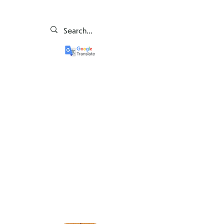
Veverițe (Y1/2)