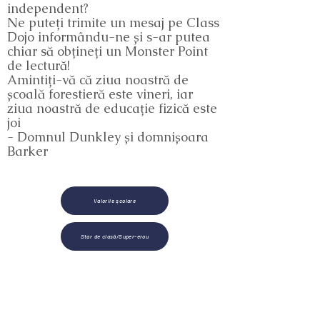
independent?
Ne puteți trimite un mesaj pe Class
Dojo informându-ne și s-ar putea
chiar să obțineți un Monster Point
de lectură!
Amintiți-vă că ziua noastră de
școală forestieră este vineri, iar
ziua noastră de educație fizică este
joi
- Domnul Dunkley și domnișoara
Barker
Valorile școlare
Star de clasă/Super-erou
Brampton Cortonwood Infant School