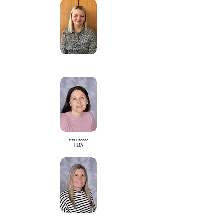
domnule Dunkley
Adjunct HT/Profesor
Mrs Preece
HLTA